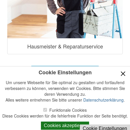
Hausmeister & Reparaturservice
Jetzt Informationen anfordern
Cookie Einstellungen
Um unsere Webseite für Sie optimal zu gestalten und fortlaufend
verbessern zu können, verwenden wir Cookies. Bitte stimmen Sie
deren Verwendung zu.
Kontakt
Impressum
Alles weitere entnehmen Sie bitte unserer
Datenschutzerklärung
.
Datenschutzerklärung
Login
powered by
Funktionale Cookies
ImmoExpansion
Bildnachweise
Diese Cookies werden für die fehlerfreie Funktion der Seite benötigt.
Download QR Code
Cookies akzeptieren
Cookie Einstellungen